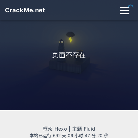
CrackMe.net
首页
归档
分类
页面不存在
标签
关于
友链
在线工具
开往
搜索
关灯
框架
Hexo
| 主题
Fluid
本站已运行 692 天
06 小时 47 分 21 秒