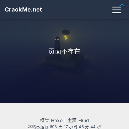
CrackMe.net
首页
归档
分类
页面不存在
标签
关于
友链
在线工具
开往
搜索
关灯
框架
Hexo
| 主题
Fluid
本站已运行 693 天
17 小时 48 分 44 秒