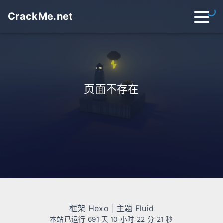
CrackMe.net
首页
归档
分类
页面不存在
标签
关于
友链
在线工具
开往
搜索
关灯
框架
Hexo
| 主题
Fluid
本站已运行 691 天
10 小时 22 分 21 秒